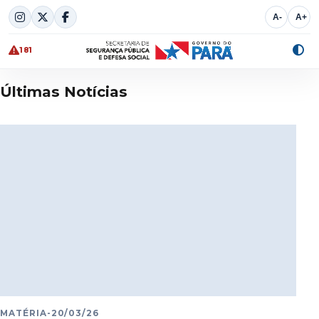
Skip
A-
A+
to
content
181
Alte
cont
Últimas Notícias
MATÉRIA
-
20/03/26