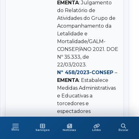
EMENTA
: Julgamento
do Relatório de
Atividades do Grupo de
Acompanhamento da
Letalidade e
Mortalidade/GALM-
CONSEP/ANO 2021. DOE
Nº 35.333, de
22/03/2023.
Nº 458/2023-CONSEP
–
EMENTA
: Estabalece
Medidas Administrativas
e Educativas a
torcedores e
espectadores
frequentadores das
praças desportivas e dá
Menu
Buscar
Menu
Serviços
Últimas
Links
Serviços
Notícias
Links
Buscar
outras providências.
no