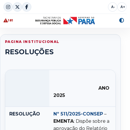
Skip
A-
A+
to
content
181
Alte
cont
PAGINA INSTITUCIONAL
RESOLUÇÕES
ANO
2025
RESOLUÇÃO
Nº 511/2025-CONSEP
–
EMENTA
: Dispõe sobre a
aprovação do Relatório