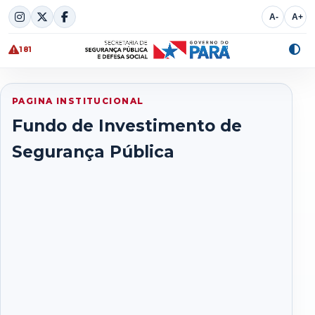
Skip
A-
A+
to
content
181
Alte
cont
PAGINA INSTITUCIONAL
Fundo de Investimento de
Segurança Pública