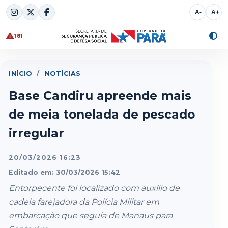
Skip
A-
A+
to
content
181
Alte
cont
INÍCIO
/
NOTÍCIAS
Base Candiru apreende mais
de meia tonelada de pescado
irregular
20/03/2026 16:23
Editado em: 30/03/2026 15:42
Entorpecente foi localizado com auxílio de
cadela farejadora da Polícia Militar em
embarcação que seguia de Manaus para