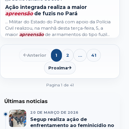
Ação integrada realiza a maior
apreensão
de fuzis no Pará
... Militar do Estado do Pará com apoio da Polícia
Civil realizou, na manhã desta terça-feira, 5, a
maior
apreensão
de armamentos do tipo fuzil...
Anterior
1
2
41
…
Abrir
lista
de
Proxima
paginas
seguintes
Pagina 1 de 41
Últimas noticias
20 DE MARÇO DE 2026
Segup realiza ação de
enfrentamento ao feminicídio no