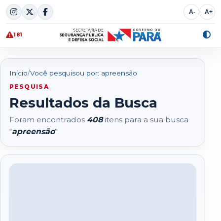
Skip
A-
A+
to
content
181
Alte
cont
/
Início
Você pesquisou por: apreensão
PESQUISA
Resultados da Busca
Foram encontrados
408
itens para a sua busca
“
apreensão
”