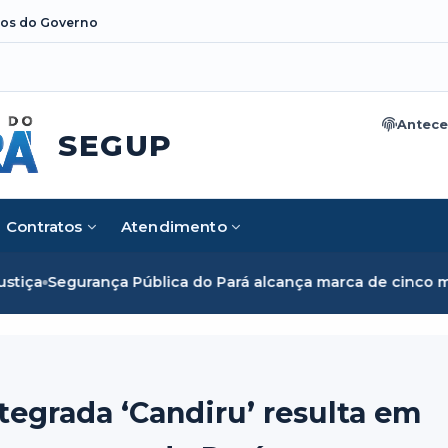
os do Governo
Antece
SEGUP
Contratos
Atendimento
o Pará alcança marca de cinco mil mulheres e rompe barrei
tegrada ‘Candiru’ resulta em