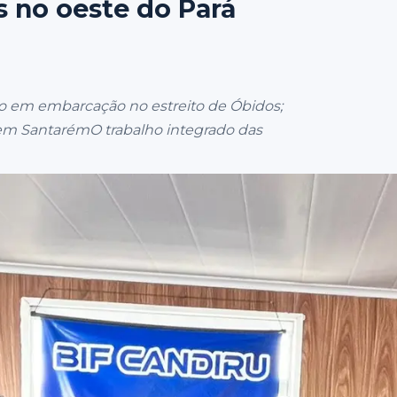
s no oeste do Pará
o em embarcação no estreito de Óbidos;
 em SantarémO trabalho integrado das