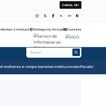
CANAL 181
A-
A+
dentes Criminais
Delegacia Virtual
Contato
Buscar
no
site
ras institucionais
Fiscalização em Óbidos apreende 8,5k