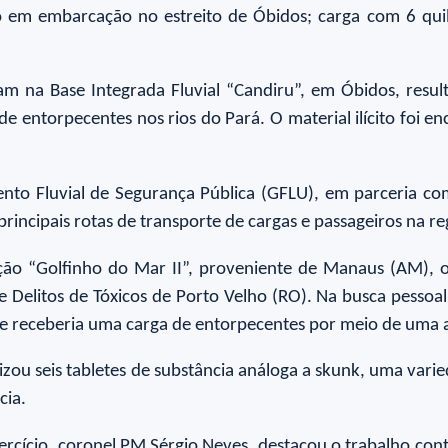
 em embarcação no estreito de Óbidos; carga com 6 qui
m na Base Integrada Fluvial “Candiru”, em Óbidos, resul
s de entorpecentes nos rios do Pará. O material ilícito fo
nto Fluvial de Segurança Pública (GFLU), em parceria com 
 principais rotas de transporte de cargas e passageiros na re
o “Golfinho do Mar II”, proveniente de Manaus (AM), os
 Delitos de Tóxicos de Porto Velho (RO). Na busca pesso
nde receberia uma carga de entorpecentes por meio de uma
alizou seis tabletes de substância análoga a skunk, uma va
cia.
xercício, coronel PM Sérgio Neves, destacou o trabalho con