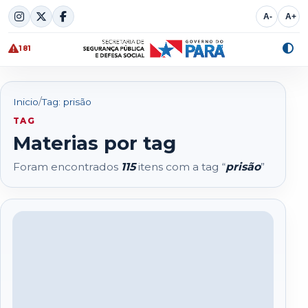
Skip
A-
A+
to
content
181
Alte
cont
/
Inicio
Tag: prisão
TAG
Materias por tag
Foram encontrados
115
itens com a tag “
prisão
”