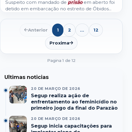
Suspeito com mandado de
prisão
em aberto foi
detido em embarcação no estreito de Óbidos...
Anterior
1
2
12
…
Abrir
lista
de
Proxima
paginas
seguintes
Pagina 1 de 12
Ultimas noticias
20 DE MARÇO DE 2026
Segup realiza ação de
enfrentamento ao feminicídio no
primeiro jogo da final do Parazão
20 DE MARÇO DE 2026
Segup inicia capacitações para