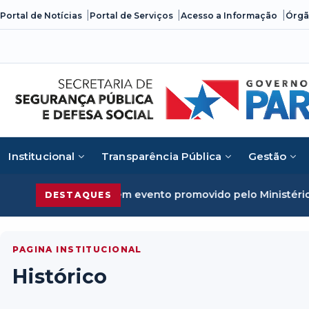
Skip
Portal de Notícias
Portal de Serviços
Acesso a Informação
Órgã
to
content
Institucional
Transparência Pública
Gestão
rime organizado em evento promovido pelo Ministério da Ju
DESTAQUES
PAGINA INSTITUCIONAL
Histórico