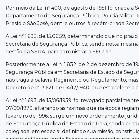
Por meio da Lei nº 400, de agosto de 1951 foi criada a 
Departamento de Segurança Pública, Polícia Militar, Im
Presídio São José, dentre outros, à recém-criada Secre
A Lei nº 1.693, de 15.06.59, determinando que no pra
Secretaria de Segurança Pública, sendo nessa mesma 
gestão da SEIJA, para administrar a SEGUP.
Posteriormente a Lei n. 1.832, de 2 de dezembro de 
Segurança Pública em Secretaria de Estado de Seguran
não traga a palavra Regimento ou Regulamento, mas 
Decreto de nº 3.621, de 04/12/1940, que estabelece 
A Lei nº 1.693, de 15/06/1959, foi revogado parcialmen
07/09/1979, alterando as normas que na época regiam
fevereiro de 1996, surge um novo ordenamento jurídico
de Segurança Pública do Estado do Pará, sendo cria
colegiada, em especial definindo sua missão, constitu