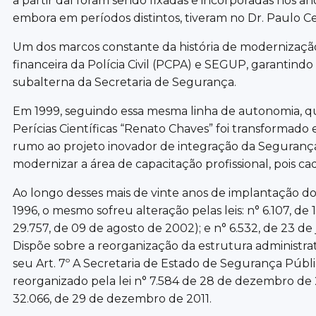
a partir daí foram sendo fixadas e incorporadas nos a
embora em períodos distintos, tiveram no Dr. Paulo Cel
Um dos marcos constante da história de modernização 
financeira da Polícia Civil (PCPA) e SEGUP, garantindo
subalterna da Secretaria de Segurança.
Em 1999, seguindo essa mesma linha de autonomia, que
Perícias Científicas “Renato Chaves” foi transformad
rumo ao projeto inovador de integração da Segurança P
modernizar a área de capacitação profissional, pois ca
Ao longo desses mais de vinte anos de implantação do
1996, o mesmo sofreu alteração pelas leis: n° 6.107, d
29.757, de 09 de agosto de 2002); e n° 6.532, de 23 de 
Dispõe sobre a reorganização da estrutura administra
seu Art. 7º A Secretaria de Estado de Segurança Públ
reorganizado pela lei n° 7.584 de 28 de dezembro de 
32.066, de 29 de dezembro de 2011.