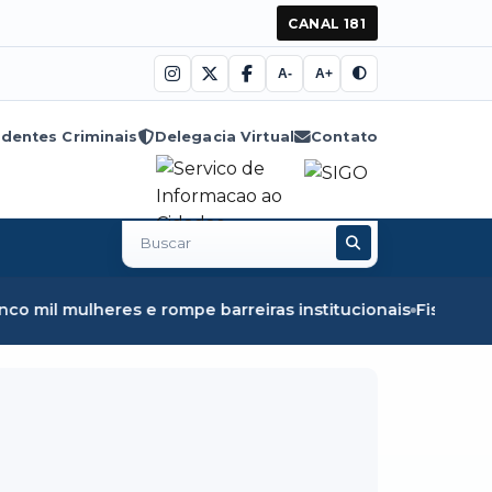
CANAL 181
A-
A+
dentes Criminais
Delegacia Virtual
Contato
Buscar
no
site
 mulheres e rompe barreiras institucionais
Fiscalização e