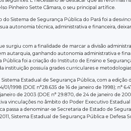
nos seguintes. É necessário se destacar que as reformas 
so Pinheiro Sette Câmara, o seu principal artífice.
do Sistema de Segurança Pública do Pará foi a desvincul
 sua autonomia técnica, administrativa e financeira, dei
 surgiu com a finalidade de marcar a divisão administrat
o em autarquia, ganhando autonomia administrativa e fin
ública foi a criação do Instituto de Ensino e Segurança
da instituição possuía grades curriculares e metodologias
 Sistema Estadual de Segurança Pública, com a edição da
e 14/01/1998 (DOE n°28.635 de 16 de janeiro de 1998); n° 
janeiro de 2003 (DOE n° 29.870, de 24 de janeiro de 2003)
tiva vinculações no âmbito do Poder Executivo Estadual
ica passa a denominar-se Secretaria de Estado de Segura
2011, Sistema Estadual de Segurança Pública e Defesa S