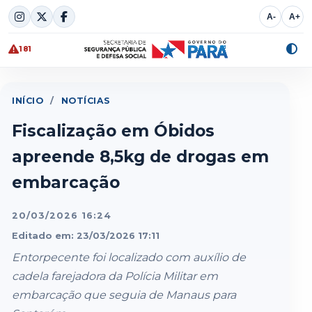
Skip
A-
A+
to
content
181
Alte
cont
INÍCIO
/
NOTÍCIAS
Fiscalização em Óbidos
apreende 8,5kg de drogas em
embarcação
20/03/2026 16:24
Editado em: 23/03/2026 17:11
Entorpecente foi localizado com auxílio de
cadela farejadora da Polícia Militar em
embarcação que seguia de Manaus para