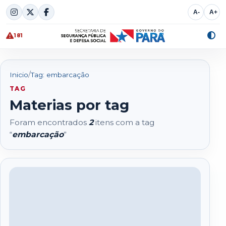
Skip
A-
A+
to
content
181
Alte
cont
/
Inicio
Tag: embarcação
TAG
Materias por tag
Foram encontrados
2
itens com a tag
“
embarcação
”