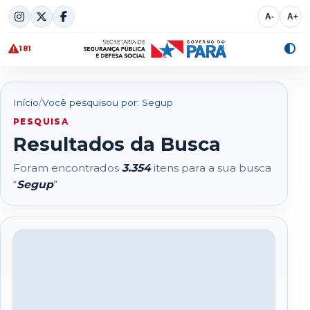
Skip
A-
A+
to
content
181
Alte
cont
/
Início
Você pesquisou por: Segup
PESQUISA
Resultados da Busca
Foram encontrados
3.354
itens para a sua busca
“
Segup
”