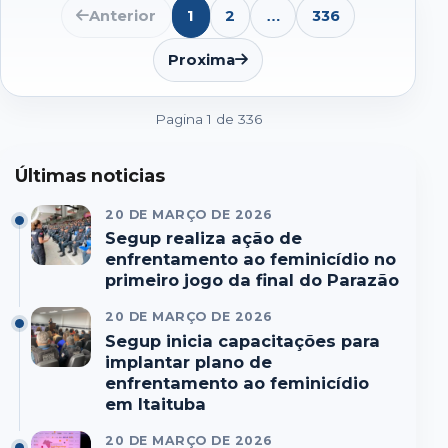
Anterior
1
2
336
…
Abrir
lista
de
Proxima
paginas
seguintes
Pagina 1 de 336
Últimas noticias
20 DE MARÇO DE 2026
Segup realiza ação de
enfrentamento ao feminicídio no
primeiro jogo da final do Parazão
20 DE MARÇO DE 2026
Segup inicia capacitações para
implantar plano de
enfrentamento ao feminicídio
em Itaituba
20 DE MARÇO DE 2026