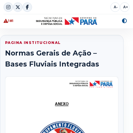
Skip
A-
A+
to
content
181
Alte
cont
PAGINA INSTITUCIONAL
Normas Gerais de Ação –
Bases Fluviais Integradas