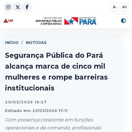
Skip
A-
A+
to
content
181
Alte
cont
INÍCIO
/
NOTÍCIAS
Segurança Pública do Pará
alcança marca de cinco mil
mulheres e rompe barreiras
institucionais
20/03/2026 16:27
Editado em: 23/03/2026 17:11
Com presença crescente em funções
operacionais e de comando, profissionais