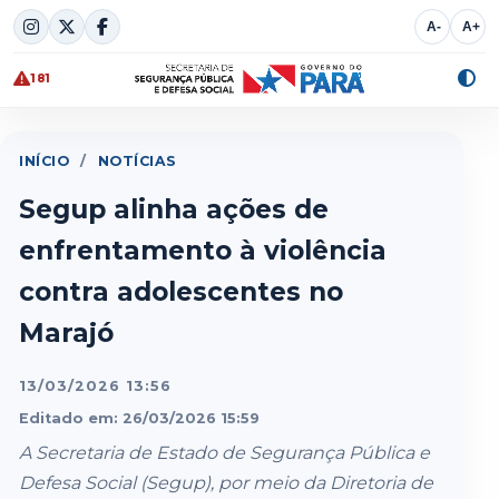
Skip
A-
A+
to
content
181
Alte
cont
INÍCIO
/
NOTÍCIAS
Segup alinha ações de
enfrentamento à violência
contra adolescentes no
Marajó
13/03/2026 13:56
Editado em: 26/03/2026 15:59
A Secretaria de Estado de Segurança Pública e
Defesa Social (Segup), por meio da Diretoria de