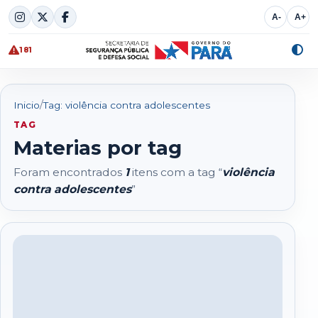
Skip
A-
A+
to
content
181
Alte
cont
/
Inicio
Tag: violência contra adolescentes
TAG
Materias por tag
Foram encontrados
1
itens com a tag “
violência
contra adolescentes
”