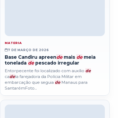
MATERIA
7 DE MARÇO DE 2026
Base Candiru apreen
de
mais
de
meia
tonelada
de
pescado irregular
Entorpecente foi localizado com auxílio
de
ca
de
la farejadora da Polícia Militar em
embarcação que seguia
de
Manaus para
SantarémFoto...