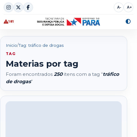
Skip
A-
A+
to
content
181
Alte
cont
/
Inicio
Tag: tráfico de drogas
TAG
Materias por tag
Foram encontrados
250
itens com a tag “
tráfico
de drogas
”