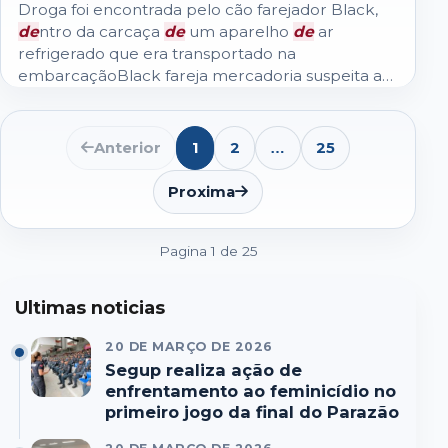
Droga foi encontrada pelo cão farejador Black,
de
ntro da carcaça
de
um aparelho
de
ar
refrigerado que era transportado na
embarcaçãoBlack fareja mercadoria suspeita a
bordo da embarcação fiscalizada pela PM na...
Anterior
1
2
25
…
Abrir
lista
de
Proxima
paginas
seguintes
Pagina 1 de 25
Ultimas noticias
20 DE MARÇO DE 2026
Segup realiza ação de
enfrentamento ao feminicídio no
primeiro jogo da final do Parazão