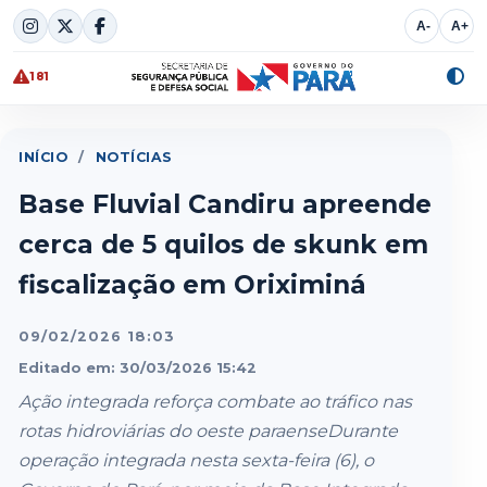
Skip
A-
A+
to
content
181
Alte
cont
INÍCIO
/
NOTÍCIAS
Base Fluvial Candiru apreende
cerca de 5 quilos de skunk em
fiscalização em Oriximiná
09/02/2026 18:03
Editado em: 30/03/2026 15:42
Ação integrada reforça combate ao tráfico nas
rotas hidroviárias do oeste paraenseDurante
operação integrada nesta sexta-feira (6), o