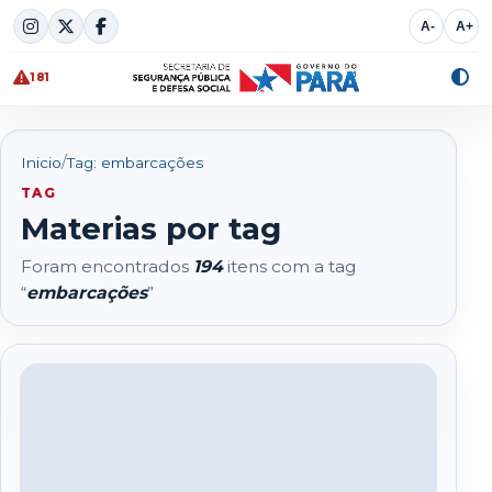
Skip
A-
A+
to
content
181
Alte
cont
/
Inicio
Tag: embarcações
TAG
Materias por tag
Foram encontrados
194
itens com a tag
“
embarcações
”