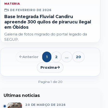
MATERIA
5 DE FEVEREIRO DE 2026
Base Integrada Fluvial Candiru
apreende 300 quilos de pirarucu ilegal
em Óbidos
Galeria de fotos migrado do portal legado da
SEGUP.
Anterior
1
2
20
…
Abrir
lista
de
Proxima
paginas
seguintes
Pagina 1 de 20
Ultimas noticias
20 DE MARÇO DE 2026