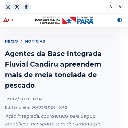
Skip
A-
A+
to
content
181
Alte
cont
INÍCIO
/
NOTÍCIAS
Agentes da Base Integrada
Fluvial Candiru apreendem
mais de meia tonelada de
pescado
12/02/2026 17:41
Editado em: 30/03/2026 15:42
Ação integrada, coordenada pela Segup,
identificou transporte sem documentação