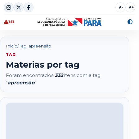
Skip
A-
A+
to
content
181
Alte
cont
/
Inicio
Tag: apreensão
TAG
Materias por tag
Foram encontrados
332
itens com a tag
“
apreensão
”