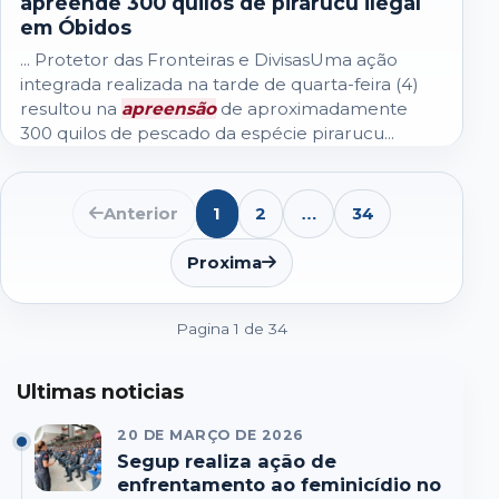
apreende 300 quilos de pirarucu ilegal
em Óbidos
... Protetor das Fronteiras e DivisasUma ação
integrada realizada na tarde de quarta-feira (4)
resultou na
apreensão
de aproximadamente
300 quilos de pescado da espécie pirarucu...
Anterior
1
2
34
…
Abrir
lista
de
Proxima
paginas
seguintes
Pagina 1 de 34
Ultimas noticias
20 DE MARÇO DE 2026
Segup realiza ação de
enfrentamento ao feminicídio no