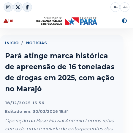
Skip
A-
A+
to
content
181
Alte
cont
INÍCIO
/
NOTÍCIAS
Pará atinge marca histórica
de apreensão de 16 toneladas
de drogas em 2025, com ação
no Marajó
18/12/2025 13:56
Editado em: 30/03/2026 15:51
Operação da Base Fluvial Antônio Lemos retira
cerca de uma tonelada de entorpecentes das