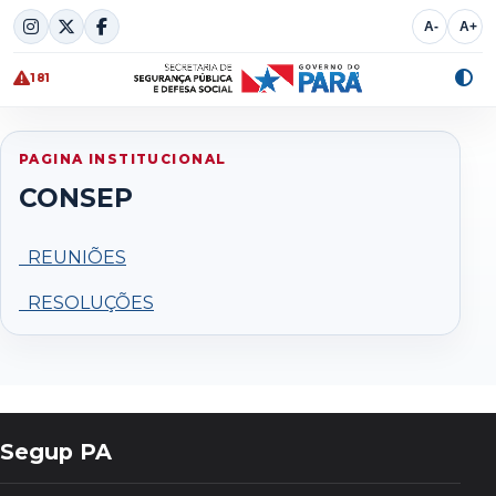
Skip
A-
A+
to
content
181
Alte
cont
PAGINA INSTITUCIONAL
CONSEP
REUNIÕES
RESOLUÇÕES
Segup PA