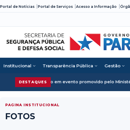
Skip
Portal de Notícias
Portal de Serviços
Acesso a Informação
Órgã
to
content
Institucional
Transparência Pública
Gestão
crime organizado em evento promovido pelo Ministério da J
DESTAQUES
PAGINA INSTITUCIONAL
FOTOS