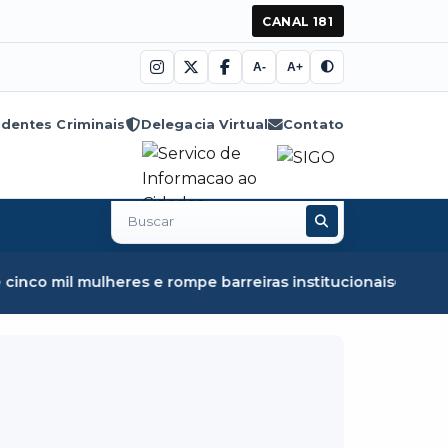
CANAL 181
A-
A+
dentes Criminais
Delegacia Virtual
Contato
Buscar
no
site
l mulheres e rompe barreiras institucionais
Fiscalização 