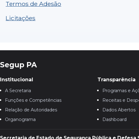
Termos de Adesão
Licitações
Segup PA
Institucional
Transparência
A Secretaria
Programas e Aç
Funções e Competências
Receitas e Desp
Relação de Autoridades
Dados Abertos
Organograma
Dashboard
Secretaria de Estado de Segurança Pública e Defesa 