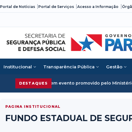
Skip
Portal de Notícias
Portal de Serviços
Acesso a Informação
Órgã
to
content
Institucional
Transparência Pública
Gestão
o crime organizado em evento promovido pelo Ministério d
DESTAQUES
PAGINA INSTITUCIONAL
FUNDO ESTADUAL DE SEGU