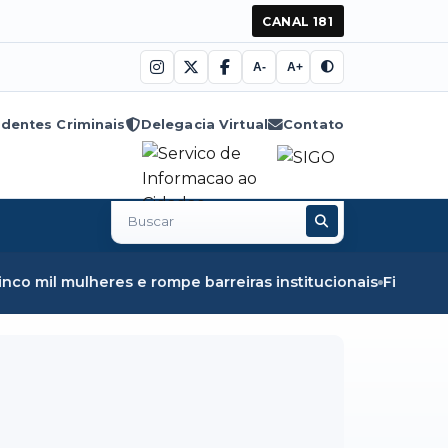
CANAL 181
A-
A+
dentes Criminais
Delegacia Virtual
Contato
Buscar
no
site
 mil mulheres e rompe barreiras institucionais
Fiscalizaç