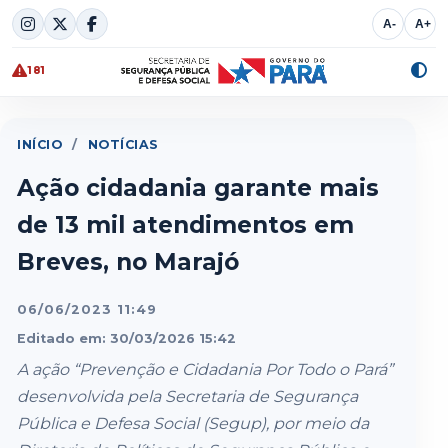
Skip
A-
A+
to
content
181
Alte
cont
INÍCIO
/
NOTÍCIAS
Ação cidadania garante mais
de 13 mil atendimentos em
Breves, no Marajó
06/06/2023 11:49
Editado em: 30/03/2026 15:42
A ação “Prevenção e Cidadania Por Todo o Pará”
desenvolvida pela Secretaria de Segurança
Pública e Defesa Social (Segup), por meio da