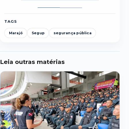
Foto
Foto
1
2
TAGS
Marajó
Segup
segurança pública
Leia outras matérias