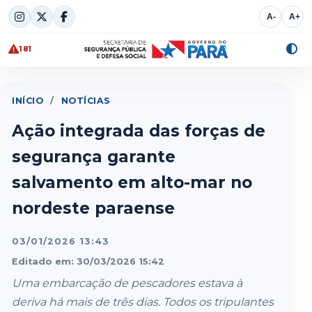
Skip
A-
A+
to
content
181
Alte
cont
INÍCIO
/
NOTÍCIAS
Ação integrada das forças de
segurança garante
salvamento em alto-mar no
nordeste paraense
03/01/2026 13:43
Editado em: 30/03/2026 15:42
Uma embarcação de pescadores estava à
deriva há mais de três dias. Todos os tripulantes