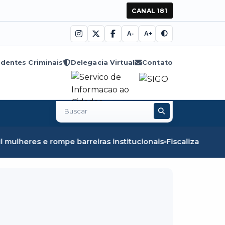
CANAL 181
A-
A+
dentes Criminais
Delegacia Virtual
Contato
Buscar
no
site
reiras institucionais
Fiscalização em Óbidos apreende 8