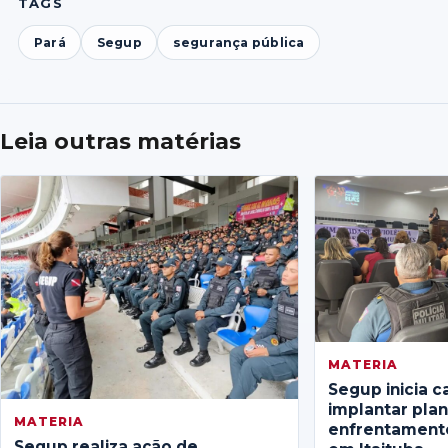
TAGS
Pará
Segup
segurança pública
Leia outras matérias
MATERIA
Segup inicia c
implantar pla
MATERIA
enfrentamento
Segup realiza ação de