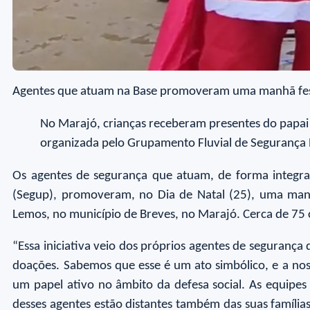
Agentes que atuam na Base promoveram uma manhã festiv
No Marajó, crianças receberam presentes do papai
organizada pelo Grupamento Fluvial de Segurança 
Os agentes de segurança que atuam, de forma integrad
(Segup), promoveram, no Dia de Natal (25), uma manhã
Lemos, no município de Breves, no Marajó. Cerca de 75
“Essa iniciativa veio dos próprios agentes de seguranç
doações. Sabemos que esse é um ato simbólico, e a no
um papel ativo no âmbito da defesa social. As equip
desses agentes estão distantes também das suas famíl