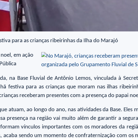
a para as crianças ribeirinhas da Ilha do Marajó
 noel, em ação
Pública
a, na Base Fluvial de Antônio Lemos, vinculada à Secret
 festiva para as crianças que moram nas ilhas ribeirinh
 crianças receberam presentes com a presença do papai noe
a que atuam, ao longo do ano, nas atividades da Base. Eles
ssa presença na região vai muito além de garantir a seg
es formam vínculos importantes com os moradores da reg
ias, acaba sendo um momento de confraternização com os 