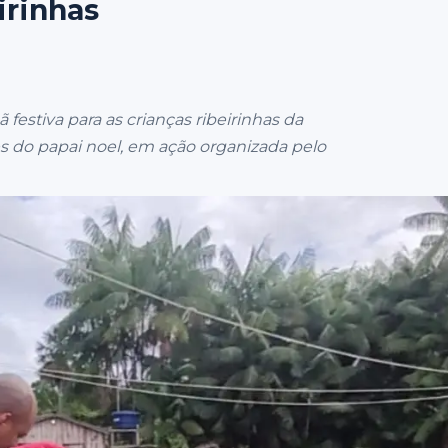
irinhas
tiva para as crianças ribeirinhas da
s do papai noel, em ação organizada pelo