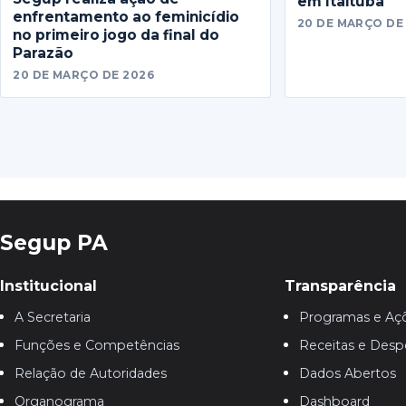
em Itaituba
enfrentamento ao feminicídio
20 DE MARÇO DE
no primeiro jogo da final do
Parazão
20 DE MARÇO DE 2026
Segup PA
Institucional
Transparência
A Secretaria
Programas e Aç
Funções e Competências
Receitas e Desp
Relação de Autoridades
Dados Abertos
Organograma
Dashboard