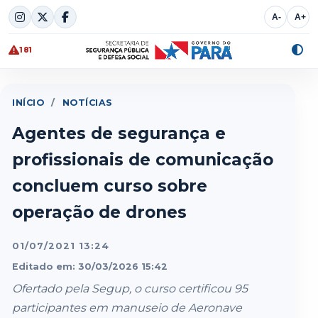
Skip
A-
A+
to
content
181
Alte
cont
INÍCIO
/
NOTÍCIAS
Agentes de segurança e
profissionais de comunicação
concluem curso sobre
operação de drones
01/07/2021 13:24
Editado em: 30/03/2026 15:42
Ofertado pela Segup, o curso certificou 95
participantes em manuseio de Aeronave