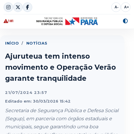
Skip
A-
A+
to
content
181
Alte
cont
INÍCIO
/
NOTÍCIAS
Ajuruteua tem intenso
movimento e Operação Verão
garante tranquilidade
21/07/2024 23:57
Editado em: 30/03/2026 15:42
Secretaria de Segurança Pública e Defesa Social
(Segup), em parceria com órgãos estaduais e
municipais, segue garantindo uma boa