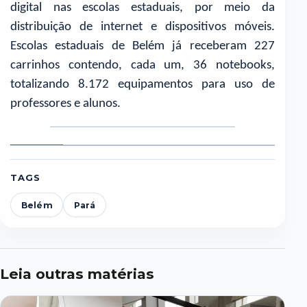
digital nas escolas estaduais, por meio da
distribuição de internet e dispositivos móveis.
Escolas estaduais de Belém já receberam 227
carrinhos contendo, cada um, 36 notebooks,
totalizando 8.172 equipamentos para uso de
professores e alunos.
Foto
Porto
Museu
Foto
Atendimento
P
1
Futuro:
das
4
à
d
complexo
Amazônias
população
H
TAGS
que
na
d
incentiva
UsiPaz
M
o
Bengui
d
Belém
Pará
turismo,
P
a
gastronomia
e
a
bioeconomia
Leia outras matérias