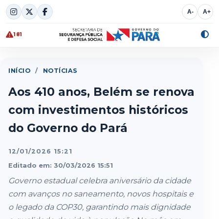
Skip
A-
A+
to
content
181
Alte
cont
INÍCIO
/
NOTÍCIAS
Aos 410 anos, Belém se renova
com investimentos históricos
do Governo do Pará
12/01/2026 15:21
Editado em: 30/03/2026 15:51
Governo estadual celebra aniversário da cidade
com avanços no saneamento, novos hospitais e
o legado da COP30, garantindo mais dignidade