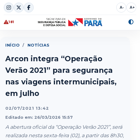
Skip
A-
A+
to
content
181
Alte
cont
INÍCIO
/
NOTÍCIAS
Arcon integra “Operação
Verão 2021” para segurança
nas viagens intermunicipais,
em julho
02/07/2021 13:42
Editado em: 26/03/2026 15:57
A abertura oficial da “Operação Verão 2021”, será
realizada nesta sexta-feira (02), a partir das 8h30,