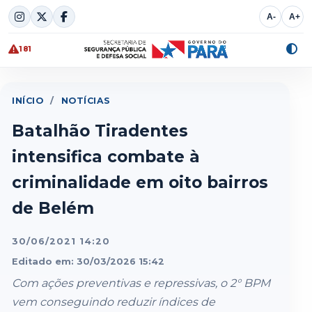
Skip
A-
A+
to
content
181
Alte
cont
INÍCIO
/
NOTÍCIAS
Batalhão Tiradentes
intensifica combate à
criminalidade em oito bairros
de Belém
30/06/2021 14:20
Editado em: 30/03/2026 15:42
Com ações preventivas e repressivas, o 2° BPM
vem conseguindo reduzir índices de