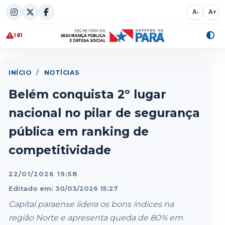
Skip
A-
A+
to
content
181
Alte
cont
INÍCIO
/
NOTÍCIAS
Belém conquista 2º lugar
nacional no pilar de segurança
pública em ranking de
competitividade
22/01/2026 19:58
Editado em: 30/03/2026 15:27
Capital paraense lidera os bons índices na
região Norte e apresenta queda de 80% em