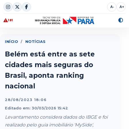
Skip
A-
A+
to
content
181
Alte
cont
INÍCIO
/
NOTÍCIAS
Belém está entre as sete
cidades mais seguras do
Brasil, aponta ranking
nacional
28/08/2023 18:06
Editado em: 30/03/2026 15:42
Levantamento considera dados do IBGE e foi
realizado pelo guia imobiliário 'MySide',