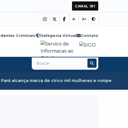
CANAL 181
A-
A+
dentes Criminais
Delegacia Virtual
Contato
Buscar
no
site
a marca de cinco mil mulheres e rompe barreiras instituci