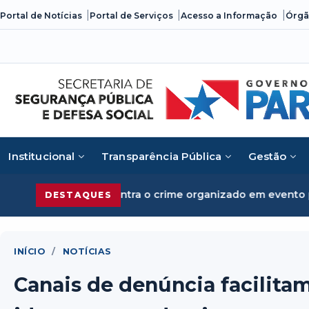
Skip
Portal de Notícias
Portal de Serviços
Acesso a Informação
Órgã
to
content
Institucional
Transparência Pública
Gestão
 debates contra o crime organizado em evento promovido p
DESTAQUES
INÍCIO
/
NOTÍCIAS
Canais de denúncia facilita