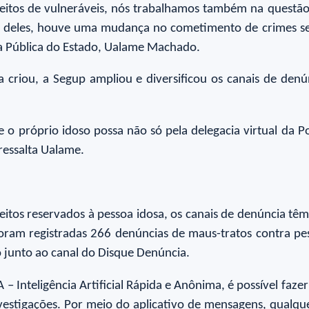
reitos de vulneráveis, nós trabalhamos também na questão
m deles, houve uma mudança no cometimento de crimes se
nça Pública do Estado, Ualame Machado.
riou, a Segup ampliou e diversificou os canais de denún
e o próprio idoso possa não só pela delegacia virtual da P
ressalta Ualame.
tos reservados à pessoa idosa, os canais de denúncia têm
foram registradas 266 denúncias de maus-tratos contra p
 junto ao canal do Disque Denúncia.
– Inteligência Artificial Rápida e Anônima, é possível faz
nvestigações. Por meio do aplicativo de mensagens, qualque