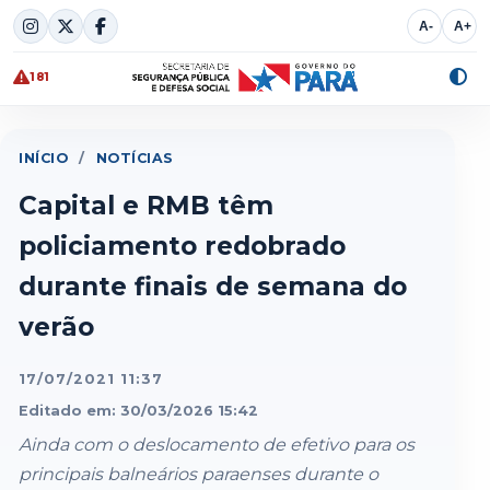
Skip
A-
A+
to
content
181
Alte
cont
INÍCIO
/
NOTÍCIAS
Capital e RMB têm
policiamento redobrado
durante finais de semana do
verão
17/07/2021 11:37
Editado em: 30/03/2026 15:42
Ainda com o deslocamento de efetivo para os
principais balneários paraenses durante o