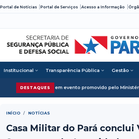
Skip
Portal de Notícias
Portal de Serviços
Acesso a Informação
Órgã
to
content
Institucional
Transparência Pública
Gestão
me organizado em evento promovido pelo Ministério da Just
DESTAQUES
INÍCIO
/
NOTÍCIAS
Casa Militar do Pará conclui