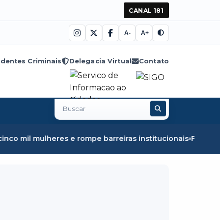
CANAL 181
A-
A+
dentes Criminais
Delegacia Virtual
Contato
Buscar
no
site
ulheres e rompe barreiras institucionais
Fiscalização em