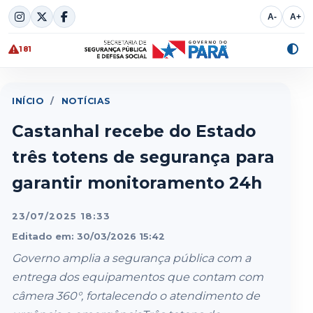
Skip
A-
A+
to
content
181
Alte
cont
INÍCIO
/
NOTÍCIAS
Castanhal recebe do Estado
três totens de segurança para
garantir monitoramento 24h
23/07/2025 18:33
Editado em: 30/03/2026 15:42
Governo amplia a segurança pública com a
entrega dos equipamentos que contam com
câmera 360°, fortalecendo o atendimento de