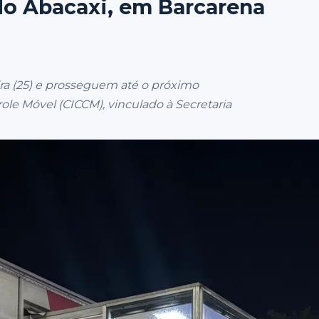
do Abacaxi, em Barcarena
eira (25) e prosseguem até o próximo
e Móvel (CICCM), vinculado à Secretaria