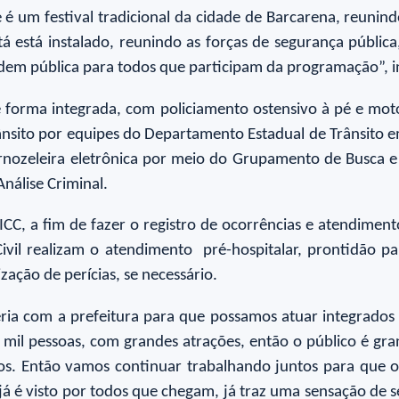
é um festival tradicional da cidade de Barcarena, reunin
 está instalado, reunindo as forças de segurança públic
 ordem pública para todos que participam da programação”, 
 forma integrada, com policiamento ostensivo à pé e mot
de trânsito por equipes do Departamento Estadual de Trânsi
nozeleira eletrônica por meio do Grupamento de Busca e
Análise Criminal.
ICC, a fim de fazer o registro de ocorrências e atendimen
ivil realizam o atendimento pré-hospitalar, prontidão p
ização de perícias, se necessário.
ia com a prefeitura para que possamos atuar integrados e 
 mil pessoas, com grandes atrações, então o público é gra
s. Então vamos continuar trabalhando juntos para que oc
já é visto por todos que chegam, já traz uma sensação de 