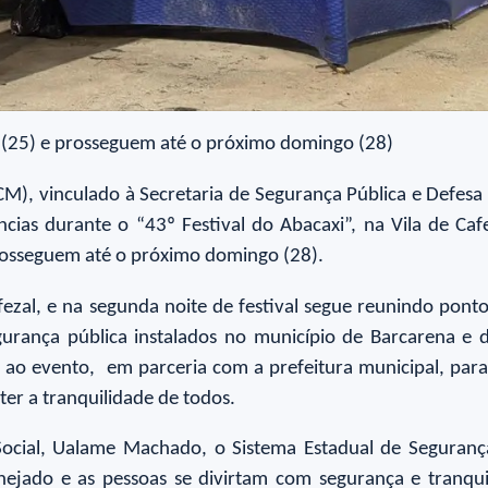
ra (25) e prosseguem até o próximo domingo (28)
), vinculado à Secretaria de Segurança Pública e Defesa S
cias durante o “43º Festival do Abacaxi”, na Vila de Caf
 prosseguem até o próximo domingo (28).
ezal, e na segunda noite de festival segue reunindo pontos
urança pública instalados no município de Barcarena e 
so ao evento, em parceria com a prefeitura municipal, para
er a tranquilidade de todos.
Social, Ualame Machado, o Sistema Estadual de Seguranç
nejado e as pessoas se divirtam com segurança e tranqu