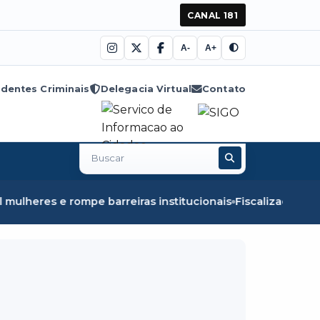
CANAL 181
A-
A+
dentes Criminais
Delegacia Virtual
Contato
Buscar
no
site
reiras institucionais
Fiscalização em Óbidos apreende 8