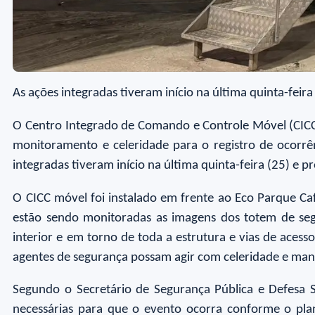
As ações integradas tiveram início na última quinta-fei
O Centro Integrado de Comando e Controle Móvel (CICCM
monitoramento e celeridade para o registro de ocorrên
integradas tiveram início na última quinta-feira (25) e
O CICC móvel foi instalado em frente ao Eco Parque Caf
estão sendo monitoradas as imagens dos totem de seg
interior e em torno de toda a estrutura e vias de aces
agentes de segurança possam agir com celeridade e mant
Segundo o Secretário de Segurança Pública e Defesa 
necessárias para que o evento ocorra conforme o pla