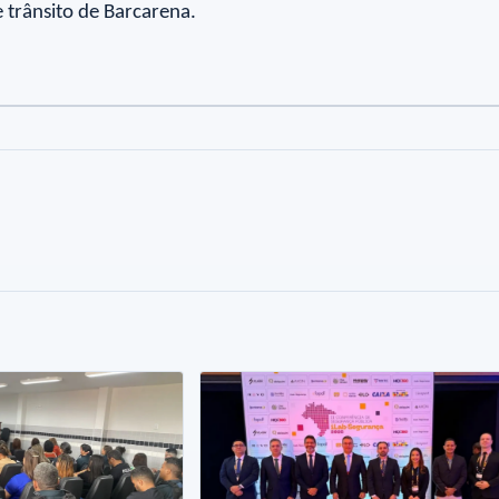
e trânsito de Barcarena.
to
oto
Foto
Foto
6
7