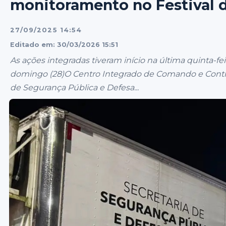
monitoramento no Festival 
27/09/2025 14:54
Editado em: 30/03/2026 15:51
As ações integradas tiveram início na última quinta-f
domingo (28)O Centro Integrado de Comando e Control
de Segurança Pública e Defesa...