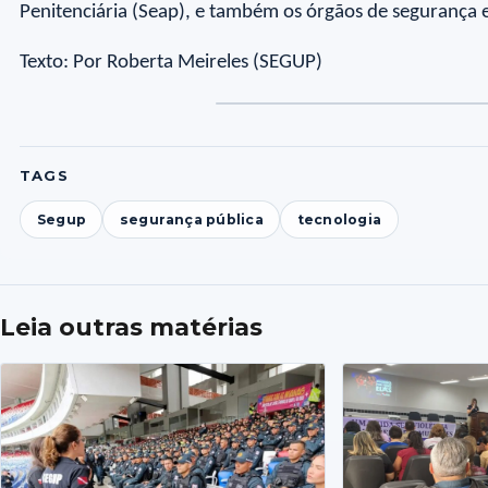
Penitenciária (Seap), e também os órgãos de segurança 
Texto: Por Roberta Meireles (SEGUP)
Eron
Foto
Foto
Fo
F
Santos,
2
3
4
5
servidor
público
TAGS
Segup
segurança pública
tecnologia
Leia outras matérias