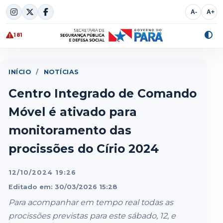
Skip
A-
A+
to
content
181
Alte
cont
INÍCIO
/
NOTÍCIAS
Centro Integrado de Comando
Móvel é ativado para
monitoramento das
procissões do Círio 2024
12/10/2024 19:26
Editado em: 30/03/2026 15:28
Para acompanhar em tempo real todas as
procissões previstas para este sábado, 12, e