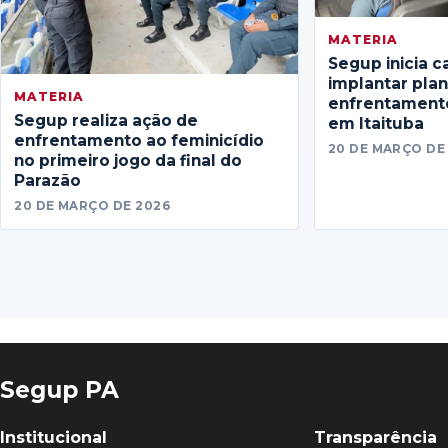
MATERIA
Segup inicia c
implantar pla
MATERIA
enfrentamento
Segup realiza ação de
em Itaituba
enfrentamento ao feminicídio
20 DE MARÇO DE
no primeiro jogo da final do
Parazão
20 DE MARÇO DE 2026
Segup PA
Institucional
Transparência