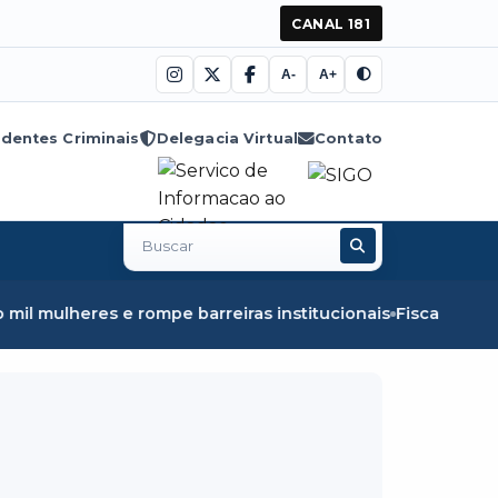
CANAL 181
A-
A+
dentes Criminais
Delegacia Virtual
Contato
Buscar
no
site
es e rompe barreiras institucionais
Fiscalização em Óbid