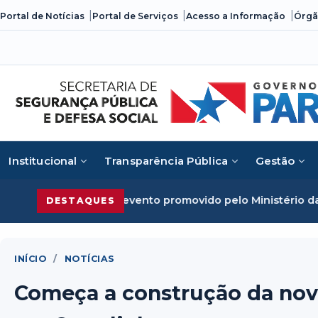
Skip
Portal de Notícias
Portal de Serviços
Acesso a Informação
Órgã
to
content
Institucional
Transparência Pública
Gestão
ganizado em evento promovido pelo Ministério da Justiça
S
DESTAQUES
INÍCIO
/
NOTÍCIAS
Começa a construção da nova