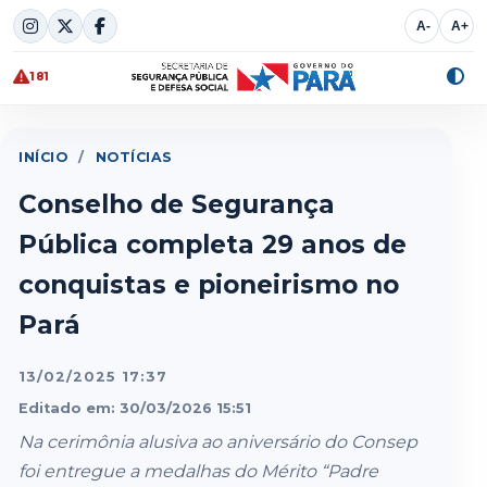
Skip
A-
A+
to
content
181
Alte
cont
INÍCIO
/
NOTÍCIAS
Conselho de Segurança
Pública completa 29 anos de
conquistas e pioneirismo no
Pará
13/02/2025 17:37
Editado em: 30/03/2026 15:51
Na cerimônia alusiva ao aniversário do Consep
foi entregue a medalhas do Mérito “Padre