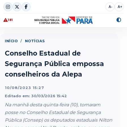
Skip
A-
A+
to
content
181
Alte
cont
INÍCIO
/
NOTÍCIAS
Conselho Estadual de
Segurança Pública empossa
conselheiros da Alepa
10/08/2023 15:27
Editado em: 30/03/2026 15:42
Na manhã desta quinta-feira (10), tomaram
posse no Conselho Estadual de Segurança
Pública (Consep) os deputados estaduais Nilton