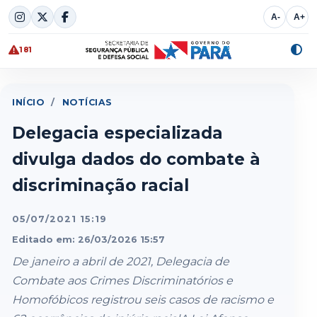
Skip
A-
A+
to
content
181
Alte
cont
INÍCIO
/
NOTÍCIAS
Delegacia especializada
divulga dados do combate à
discriminação racial
05/07/2021 15:19
Editado em: 26/03/2026 15:57
De janeiro a abril de 2021, Delegacia de
Combate aos Crimes Discriminatórios e
Homofóbicos registrou seis casos de racismo e