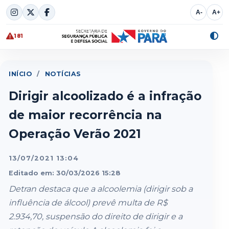
Skip
A-
A+
to
content
181
Alte
cont
INÍCIO
/
NOTÍCIAS
Dirigir alcoolizado é a infração
de maior recorrência na
Operação Verão 2021
13/07/2021 13:04
Editado em: 30/03/2026 15:28
Detran destaca que a alcoolemia (dirigir sob a
influência de álcool) prevê multa de R$
2.934,70, suspensão do direito de dirigir e a