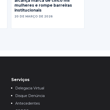
alcança marca de cinco mil
mulheres e rompe barreiras
institucionais
20 DE MARÇO DE 2026
Serviços
Delegacia Virtual
Disque Denúncia
Antecedentes