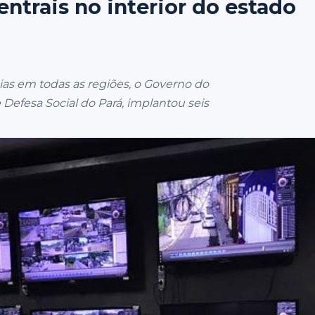
ntrais no interior do estado
ias em todas as regiões, o Governo do
Defesa Social do Pará, implantou seis