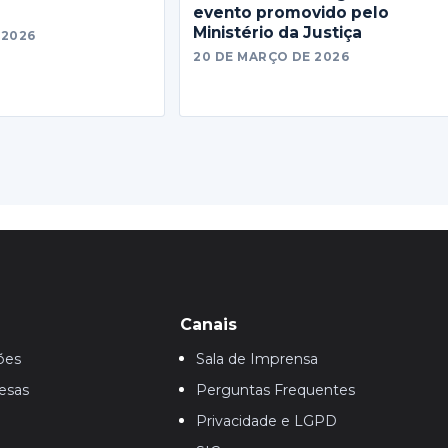
evento promovido pelo
Ministério da Justiça
 2026
20 DE MARÇO DE 2026
Canais
ões
Sala de Imprensa
esas
Perguntas Frequentes
Privacidade e LGPD