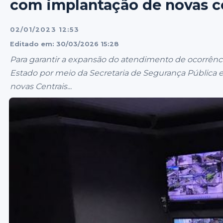
com implantação de novas ce
02/01/2023 12:53
Editado em: 30/03/2026 15:28
Para garantir a expansão do atendimento de ocorrênc
Estado por meio da Secretaria de Segurança Pública e 
novas Centrais...