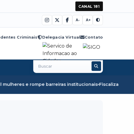
CANAL 181
A-
A+
dentes Criminais
Delegacia Virtual
Contato
Buscar
no
site
 barreiras institucionais
Fiscalização em Óbidos apreend