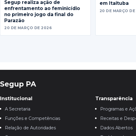
Segup realiza ação de
em Itaituba
enfrentamento ao feminicídio
20 DE MARÇO DE
no primeiro jogo da final do
Parazão
20 DE MARÇO DE 2026
Segup PA
Institucional
Transparência
A Secretaria
Programas e Aç
Funções e Competências
Receitas e Desp
Relação de Autoridades
Dados Abertos