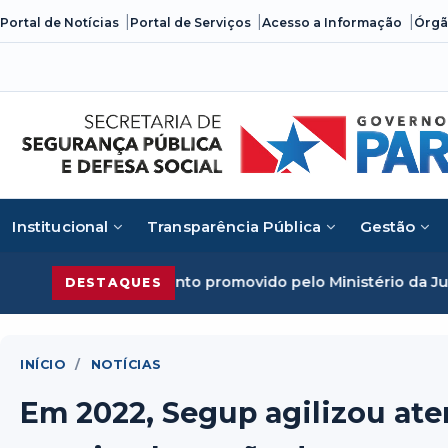
Skip
Portal de Notícias
Portal de Serviços
Acesso a Informação
Órgã
to
content
Institucional
Transparência Pública
Gestão
 evento promovido pelo Ministério da Justiça
Segurança Pú
DESTAQUES
INÍCIO
/
NOTÍCIAS
Em 2022, Segup agilizou at