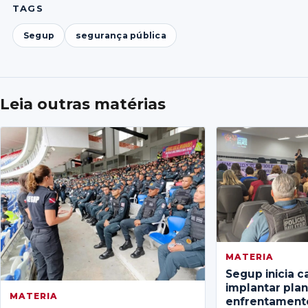
TAGS
Segup
segurança pública
Leia outras matérias
MATERIA
Segup inicia c
implantar pla
MATERIA
enfrentamento