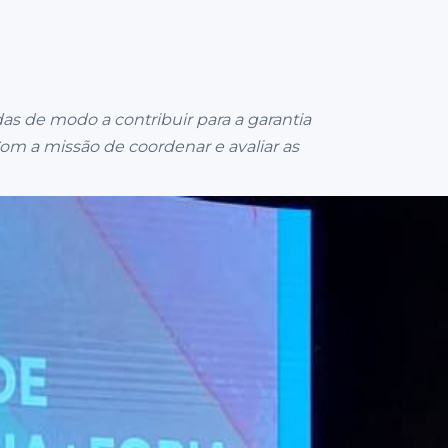
as de modo a contribuir para a garantia
Com a missão de coordenar e avaliar as