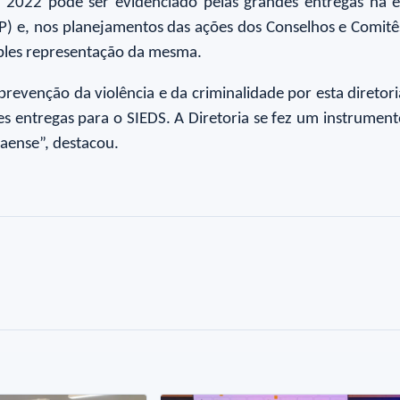
e 2022 pode ser evidenciado pelas grandes entregas na e
P) e, nos planejamentos das ações dos Conselhos e Comit
mples representação da mesma.
revenção da violência e da criminalidade por esta direto
es entregas para o SIEDS. A Diretoria se fez um instrumen
raense”, destacou.