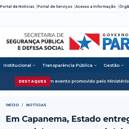
Skip
Portal de Notícias
Portal de Serviços
Acesso a Informação
Órgã
to
content
Institucional
Transparência Pública
Gestão
em evento promovido pelo Ministério da Justiça
Segurança 
DESTAQUES
INÍCIO
/
NOTÍCIAS
Em Capanema, Estado entreg