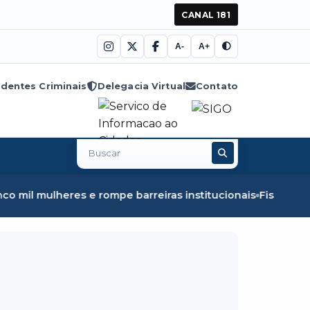
CANAL 181
A-
A+
dentes Criminais
Delegacia Virtual
Contato
Buscar
no
site
pe barreiras institucionais
Fiscalização em Óbidos apree