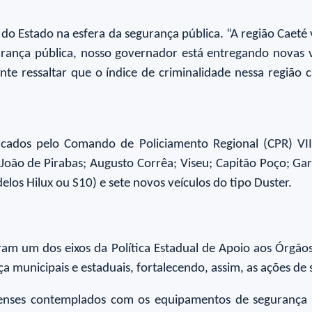
 do Estado na esfera da segurança pública. “A região Cae
rança pública, nosso governador está entregando novas via
nte ressaltar que o índice de criminalidade nessa região
barcados pelo Comando de Policiamento Regional (CPR) V
 João de Pirabas; Augusto Corrêa; Viseu; Capitão Poço; G
los Hilux ou S10) e sete novos veículos do tipo Duster.
ram um dos eixos da Política Estadual de Apoio aos Órgãos
ça municipais e estaduais, fortalecendo, assim, as ações de
aenses contemplados com os equipamentos de segurança d