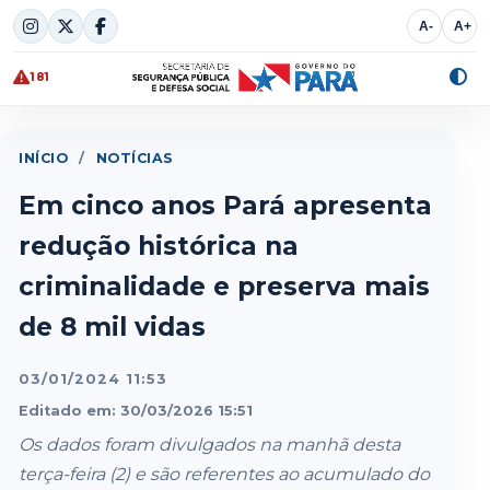
Skip
A-
A+
to
content
181
Alte
cont
INÍCIO
/
NOTÍCIAS
Em cinco anos Pará apresenta
redução histórica na
criminalidade e preserva mais
de 8 mil vidas
03/01/2024 11:53
Editado em: 30/03/2026 15:51
Os dados foram divulgados na manhã desta
terça-feira (2) e são referentes ao acumulado do