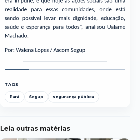
era impune, e que hoje as ações sociais são uma
realidade para essas comunidades, onde está
sendo possível levar mais dignidade, educação,
saúde e esperança para todos”, analisou Ualame
Machado.
Por: Walena Lopes / Ascom Segup
Foto
Foto
Foto
Foto
Foto
F
1
2
3
4
5
6
TAGS
Pará
Segup
segurança pública
Leia outras matérias