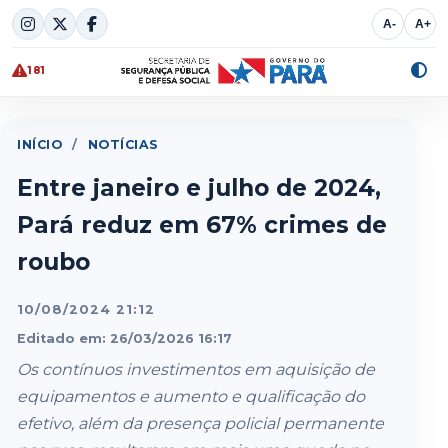
Skip
A-
A+
to
content
181
Alte
cont
INÍCIO
/
NOTÍCIAS
Entre janeiro e julho de 2024,
Pará reduz em 67% crimes de
roubo
10/08/2024 21:12
Editado em: 26/03/2026 16:17
Os contínuos investimentos em aquisição de
equipamentos e aumento e qualificação do
efetivo, além da presença policial permanente